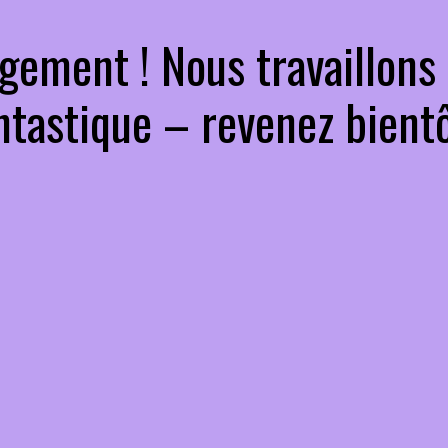
gement ! Nous travaillons
ntastique – revenez bientô