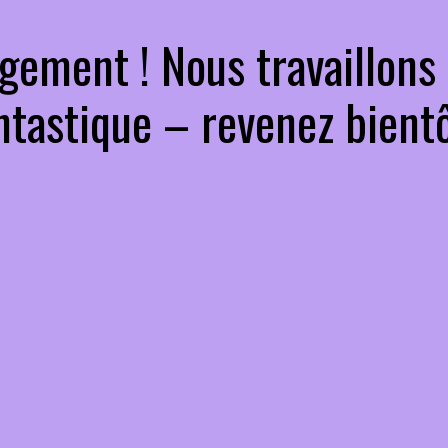
gement ! Nous travaillons
ntastique – revenez bientô