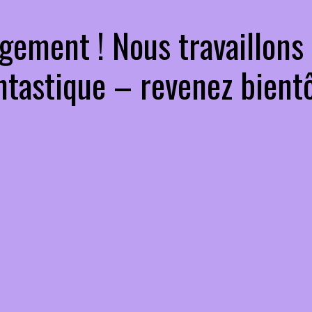
gement ! Nous travaillons
ntastique – revenez bientô